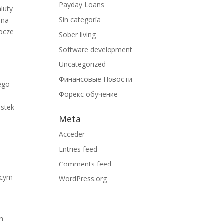
Payday Loans
aluty
Sin categoría
 na
hocze
Sober living
Software development
Uncategorized
Финансовые Новости
ego
Форекс обучение
ostek
Meta
Acceder
Entries feed
Comments feed
i
ącym
WordPress.org
ch