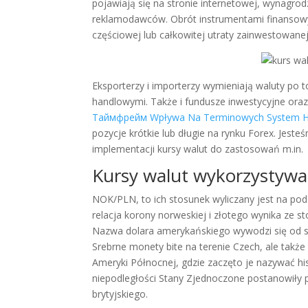
pojawiają się na stronie internetowej, wynagro
reklamodawców. Obrót instrumentami finansowym
częściowej lub całkowitej utraty zainwestowane
Eksporterzy i importerzy wymieniają waluty po 
handlowymi. Także i fundusze inwestycyjne oraz
Таймфрейм Wpływa Na Terminowych System Ha
pozycje krótkie lub długie na rynku Forex. Jest
implementacji kursy walut do zastosowań m.in.
Kursy walut wykorzystywa
NOK/PLN, to ich stosunek wyliczany jest na pod
relacja korony norweskiej i złotego wynika ze s
Nazwa dolara amerykańskiego wywodzi się od sło
Srebrne monety bite na terenie Czech, ale takż
Ameryki Północnej, gdzie zaczęto je nazywać hi
niepodległości Stany Zjednoczone postanowiły prz
brytyjskiego.