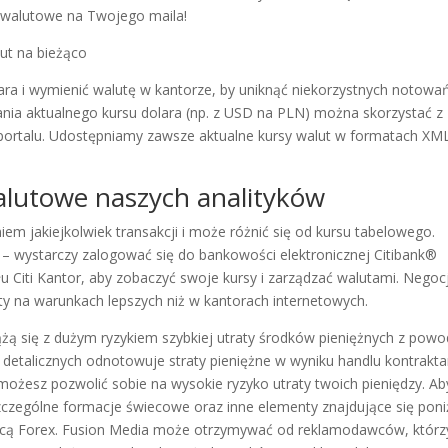
 walutowe na Twojego maila!
ara i wymienić walutę w kantorze, by uniknąć niekorzystnych notowa
ania aktualnego kursu dolara (np. z USD na PLN) można skorzystać z
ortalu. Udostępniamy zawsze aktualne kursy walut w formatach XM
lutowe naszych analityków
em jakiejkolwiek transakcji i może różnić się od kursu tabelowego.
e – wystarczy zalogować się do bankowości elektronicznej Citibank®
dułu Citi Kantor, aby zobaczyć swoje kursy i zarządzać walutami. Negoc
ty na warunkach lepszych niż w kantorach internetowych.
żą się z dużym ryzykiem szybkiej utraty środków pieniężnych z pow
detalicznych odnotowuje straty pieniężne w wyniku handlu kontrakt
możesz pozwolić sobie na wysokie ryzyko utraty twoich pieniędzy. Ab
czególne formacje świecowe oraz inne elementy znajdujące się poni
ącą Forex. Fusion Media może otrzymywać od reklamodawców, którz