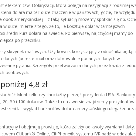
st efektem tzw. Dolaryzacji, która polega na rezygnacji z rodzimej w
ara. Cena dolara ma też duże znaczenie w państwach, gdzie, ze względu
je obok amerykańskiej – z taką sytuacją możemy spotkać się np. Oc
w dużej mierze z tego, że to, ile kosztuje dolar w tamtejszych
si średni kurs dolara na świecie. Po pierwsze, najczęściej mamy do
miejsca po przecinku.
sy skrzynek mailowych. Użytkownik korzystający z odnośnika będąc
go danych (adres e-mail oraz dobrowolnie podanych danych w
zesłane pytania. Szczegóły przetwarzania danych przez każdą z jedn
nych osobowych.
poniżej 4,8 zł
siadłość Monticello czy chociażby pieczęć prezydenta USA. Banknoty
, 20, 50 i 100 dolarów. Także tu na awersie znajdziemy prezydentów 
zestrzeni lat wygląd banknotów dolara amerykańskiego ulegał znacz
ntacyjny i obejmują prowizję, która zależy od kwoty wymiany i daty.
nictwem Citibank® Online, CitiPhone®, systemu IVR bądź w oddziała