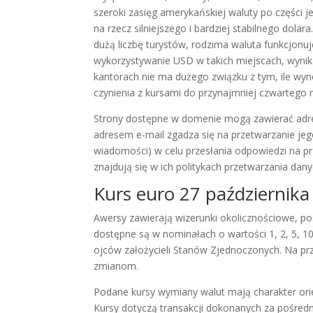
szeroki zasięg amerykańskiej waluty po części je
na rzecz silniejszego i bardziej stabilnego dol
dużą liczbę turystów, rodzima waluta funkcjonu
wykorzystywanie USD w takich miejscach, wynika 
kantorach nie ma dużego związku z tym, ile wyno
czynienia z kursami do przynajmniej czwartego 
Strony dostępne w domenie mogą zawierać adre
adresem e-mail zgadza się na przetwarzanie je
wiadomości) w celu przesłania odpowiedzi na pr
znajdują się w ich politykach przetwarzania da
Kurs euro 27 października 
Awersy zawierają wizerunki okolicznościowe, po
dostępne są w nominałach o wartości 1, 2, 5, 10
ojców założycieli Stanów Zjednoczonych. Na pr
zmianom.
Podane kursy wymiany walut mają charakter orie
Kursy dotyczą transakcji dokonanych za pośred