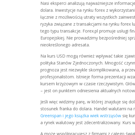
Nasi eksperci analizują najważniejsze informac
dolara. Inwestycje na rynku forex z wykorzysta
łącznie z możliwością utraty wszystkich zainw
ryzyka związane z transakcjami na rynku forex 
tego typu transakcje. Forex.pl promuje usługi
Europejskiej. Nie prowadzimy bezpośredniej sp
nieokreślonego adresata.
Na kurs USD mogą również wpływać takie zjawis
polityka Stanów Zjednoczonych. Mnogość czynni
prognoza jest niezwykle skomplikowana, a prze
profesjonalistom. Istnieje forma prezentacji 
kursem krzyżowym w czasie rzeczywistym. Główn
– jest on punktem odniesienia aktualnych notow
Jeśli więc widzimy parę, w której znajduje się 
stosunek franka do dolara. Handel walutami n
Greenspan i jego książka wiek wstrząsów
się ku
a rynek walutowy jest zdecentralizowany. Kurs w
A może współpracujesz z firmami z całego świa