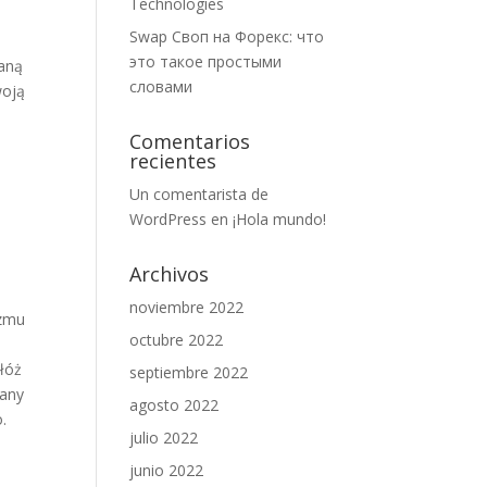
Technologies
Swap Своп на Форекс: что
это такое простыми
raną
словами
woją
Comentarios
recientes
Un comentarista de
WordPress
en
¡Hola mundo!
Archivos
noviembre 2022
izmu
octubre 2022
ałóż
septiembre 2022
iany
agosto 2022
.
julio 2022
junio 2022