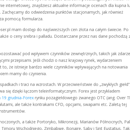
ie internetowej, znajdziesz aktualne informacje ocenach dla kupna l
ut. Zachęcamy do odwiedzenia punktów stacjonarnych, jak również
za pomocą formularza.
ser.pl mam dostęp do najświeższych cen złota na całym świecie. Po
akże o ceny srebra i palladu. Dostarczane przez nas dane pochodzą 
 pozostawać pod wpływem czynników zewnętrznych, takich jak zdarze
ącymi przepisami. Jeśli chodzi o nasz krajowy rynek, wydarzeniem
 to, że istnieje bardzo wiele czynników wpływających na notowania
nkiem mamy do czynienia.
 spadkach i traci na wzrostach. W przeciwieństwie do „zwykłych giełd”
ywa się dzięki łączom teleinformatycznym. Forex jest przykładem
 19 grudnia-Forex
rynku pozagiełdowego zwanego OTC (ang. Over T
alutami, ale także kontrakami CFD, opcjami, swapami etc. Zaletą tej
instrumentów.
oczonych, a także Portoryko, Mikronezji, Marianów Północnych, Pal
Timoru Wschodniego, Zimbabwe, Bonaire, Saby i Sint Eustatius. Tak