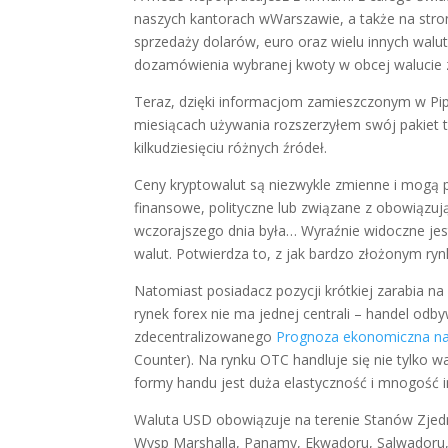
naszych kantorach wWarszawie, a także na stron
sprzedaży dolarów, euro oraz wielu innych wal
dozamówienia wybranej kwoty w obcej walucie 
Teraz, dzięki informacjom zamieszczonym w Pip
miesiącach używania rozszerzyłem swój pakiet t
kilkudziesięciu różnych źródeł.
Ceny kryptowalut są niezwykle zmienne i mogą
finansowe, polityczne lub związane z obowiązuj
wczorajszego dnia była… Wyraźnie widoczne jest
walut. Potwierdza to, z jak bardzo złożonym ry
Natomiast posiadacz pozycji krótkiej zarabia na
rynek forex nie ma jednej centrali – handel odb
zdecentralizowanego
Prognoza ekonomiczna na
Counter). Na rynku OTC handluje się nie tylko w
formy handu jest duża elastyczność i mnogość 
Waluta USD obowiązuje na terenie Stanów Zjedn
Wysp Marshalla, Panamy, Ekwadoru, Salwadoru, 