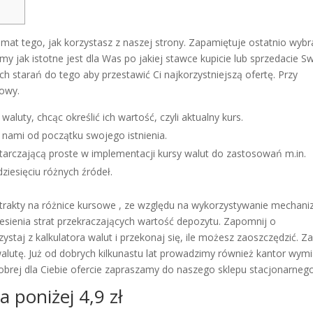
emat tego, jak korzystasz z naszej strony. Zapamiętuje ostatnio wyb
y jak istotne jest dla Was po jakiej stawce kupicie lub sprzedacie S
starań do tego aby przestawić Ci najkorzystniejszą ofertę. Przy
towy.
waluty, chcąc określić ich wartość, czyli aktualny kurs.
 nami od początku swojego istnienia.
tarczającą proste w implementacji kursy walut do zastosowań m.in.
ziesięciu różnych źródeł.
trakty na różnice kursowe , ze względu na wykorzystywanie mechan
iesienia strat przekraczających wartość depozytu. Zapomnij o
zystaj z kalkulatora walut i przekonaj się, ile możesz zaoszczędzić. Z
alutę. Już od dobrych kilkunastu lat prowadzimy również kantor wym
 dobrej dla Ciebie ofercie zapraszamy do naszego sklepu stacjonarnego
a poniżej 4,9 zł