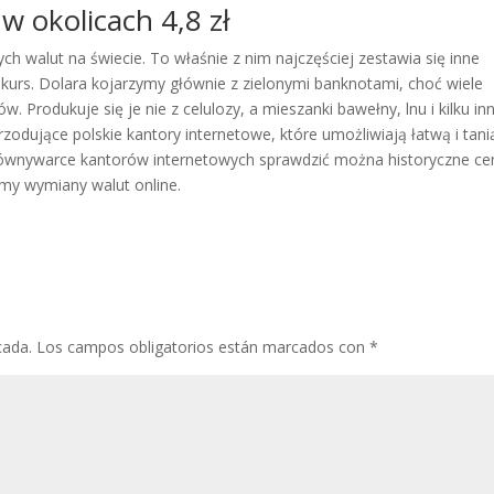
w okolicach 4,8 zł
ch walut na świecie. To właśnie z nim najczęściej zestawia się inne
ny kurs. Dolara kojarzymy głównie z zielonymi banknotami, choć wiele
 Produkuje się je nie z celulozy, a mieszanki bawełny, lnu i kilku in
odujące polskie kantory internetowe, które umożliwiają łatwą i tani
orównywarce kantorów internetowych sprawdzić można historyczne cen
my wymiany walut online.
cada.
Los campos obligatorios están marcados con
*