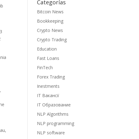
Categorías
ub
Bitcoin News
Bookkeeping
Crypto News
 3
z
Crypto Trading
Education
nia
Fast Loans
FinTech
Forex Trading
Inestments
,
IT Вакансії
he
IT Образование
NLP Algorithms
NLP programming
au,
NLP software