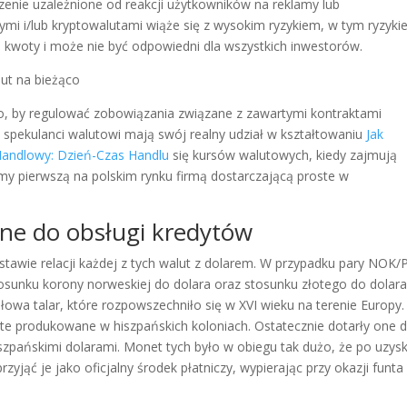
dzenie uzależnione od reakcji użytkowników na reklamy lub
i i/lub kryptowalutami wiąże się z wysokim ryzykiem, w tym ryzyk
j kwoty i może nie być odpowiedni dla wszystkich inwestorów.
to, by regulować zobowiązania związane z zawartymi kontraktami
 spekulanci walutowi mają swój realny udział w kształtowaniu
Jak
ndlowy: Dzień-Czas Handlu
się kursów walutowych, kiedy zajmują
eśmy pierwszą na polskim rynku firmą dostarczającą proste w
ne do obsługi kredytów
stawie relacji każdej z tych walut z dolarem. W przypadku pary NOK
tosunku korony norweskiej do dolara oraz stosunku złotego do dolara
wa talar, które rozpowszechniło się w XVI wieku na terenie Europy.
e te produkowane w hiszpańskich koloniach. Ostatecznie dotarły one 
szpańskimi dolarami. Monet tych było w obiegu tak dużo, że po uzys
yjąć je jako oficjalny środek płatniczy, wypierając przy okazji funta