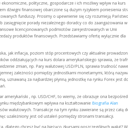
je ekonomiczne, polityczne, gospodarcze i ich możliwy wpływ na kurs
niem dźwigni finansowej obarczone są dużym ryzykiem poniesienia str
estowanych funduszy. Prosimy o upewnienie się czy rozumieją Państw
lub zasięgnięcie porady niezależnego doradcy co do zaangażowania w
 finansowe licencjonowanych podmiotów zarejestrowanych w Unii
rzedaży produktów finansowych. Przedstawiamy ofertę wyłącznie dla
ka, jak inflacja, poziom stóp procentowych czy aktualnie prowadzo
ków oddziałujących na kurs dolara amerykańskiego sprawia, że traf
widzenie zmian, np. Pary walutowej USD/PLN, sprawia trudność nawe
wzajemnej zależności pomiędzy jednostkami monetarnymi, którą nazy
ą, uznawaną za najbardziej płynną jednostkę na rynku Forex jest do
ań.
dolar amerykański , np. USD/CHF, to wiemy, że obrazuje ona bezpośred
a rynku międzybankowym wpływa na kształtowanie
Biografia Alan
rsów walutowych. Transakcje na tym rynku zawierane są przez całą d
ięc uzależniony jest od ustaleń pomiędzy stronami transakcji.
ta, dlatego chcesz być na bieżąco zkursami poszczególnych walut? W